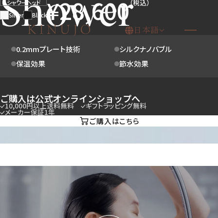
Shower
¥28,600
（税込）
シャワーヘッド
Silver
Black
日本語
2種のバブルが生み出す、
0.2mmプレート技術
シルクナノバブル
とろける肌あたり。
保温効果
節水効果
ご購入は公式オンラインショップへ
10,000円以上送料無料
ギフトラッピング無料
メーカー保証1年
ご購入はこちら