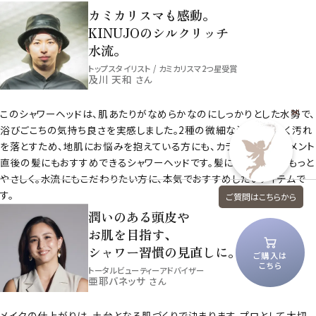
カミカリスマも感動。
KINUJOのシルクリッチ
水流。
トップスタイリスト / カミカリスマ2つ星受賞
及川 天和
さん
このシャワーヘッドは、肌あたりがなめらかなのにしっかりとした水勢で、
浴びごこちの気持ち良さを実感しました。2種の微細な泡がやさしく汚れ
を落とすため、地肌にお悩みを抱えている方にも、カラーやトリートメント
直後の髪にもおすすめできるシャワーヘッドです。髪にも地肌にも、もっと
やさしく。水流にもこだわりたい方に、本気でおすすめしたいアイテムで
す。
ご質問はこちらから
潤いのある頭皮や
お肌を目指す、
シャワー習慣の見直しに。
ご購入は
こちら
トータルビューティーアドバイザー
亜耶バネッサ
さん
メイクの仕上がりは、土台となる肌づくりで決まります。プロとして大切