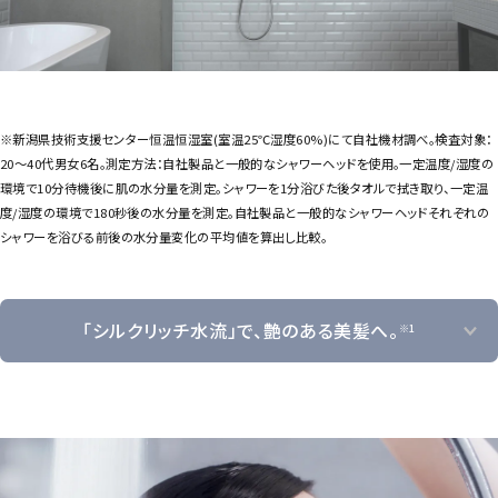
※新潟県技術支援センター恒温恒湿室(室温25℃湿度60%)にて自社機材調べ。検査対象：
20～40代男女6名。測定方法：自社製品と一般的なシャワーヘッドを使用。一定温度/湿度の
環境で10分待機後に肌の水分量を測定。シャワーを1分浴びた後タオルで拭き取り、一定温
度/湿度の環境で180秒後の水分量を測定。自社製品と一般的なシャワーヘッドそれぞれの
シャワーを浴びる前後の水分量変化の平均値を算出し比較。
「シルクリッチ水流」で、艶のある美髪へ。
※1