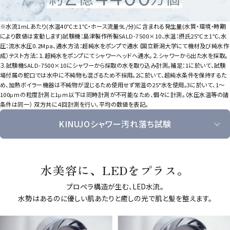
※水流1mLあたり(水温40℃±1℃・ホース流量9L/分)に含まれる発生量(水質・環境・時期
により数値は変動します)試験機：島津製作所製SALD-7500×10、水温：摂氏25℃±1℃、水
圧：流水水圧0.2Mpa、通水方法：超純水をポンプで通水（国立新潟大学にて機材及び純水作
成）テスト方法：１.超純水をポンプにてシャワーヘッドへ通水。２.シャワーから出た水を採取。
３.試験機SALD-7500×10にシャワーから採取の水を取り込み計測。補足：1に於いて、試験
場付属の蛇口では水中に不純物も混ざるため不採用。2に於いて、超純水条件を保持するた
め、加熱ボイラー機器は不純物が混じるため使用せず常温の25°水を使用。3に於いて、1〜
100μｍの粒度計測と1μｍ以下は同時計測が不可能なため、個々に計測。（水圧水温等の諸
条件は同一） 双方共に４回計測を行い、平均の数値を表記。
KINUJOシャワー汚れ落ち試験
水美容に、LEDをプラス。
プロペラ構造が生む、LED水流。
水勢はあるのに優しい肌あたりと癒しの光で肌と髪を整えます。