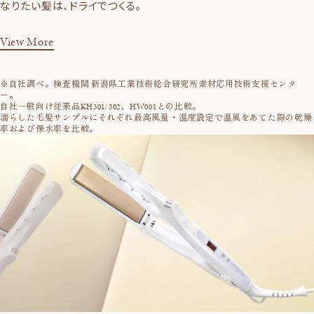
なりたい髪は、ドライでつくる。
View More
※自社調べ。検査機関 新潟県工業技術総合研究所素材応用技術支援センタ
ー。
自社一般向け従来品KH301/302、HW001との比較。
濡らした毛髪サンプルにそれぞれ最高風量・温度設定で温風をあてた際の乾燥
率および保水率を比較。