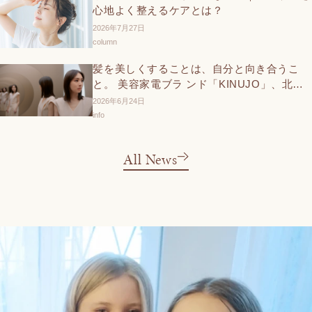
心地よく整えるケアとは？
2026年7月27日
column
髪を美しくすることは、自分と向き合うこ
と。 美容家電ブラ ンド「KINUJO」、北川
景子さん出演の新TVCMと交通広告を6 月27
2026年6月24日
日（土）より展開
info
All News