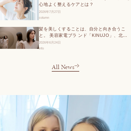
心地よく整えるケアとは？
2026年7月27日
column
髪を美しくすることは、自分と向き合うこ
と。 美容家電ブラ ンド「KINUJO」、北川
景子さん出演の新TVCMと交通広告を6 月27
2026年6月24日
日（土）より展開
info
All News