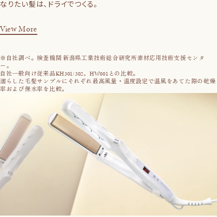
なりたい髪は、ドライでつくる。
View More
※自社調べ。検査機関 新潟県工業技術総合研究所素材応用技術支援センタ
ー。
自社一般向け従来品KH301/302、HW001との比較。
濡らした毛髪サンプルにそれぞれ最高風量・温度設定で温風をあてた際の乾燥
率および保水率を比較。