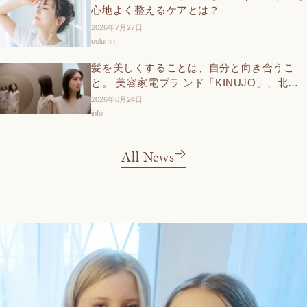
心地よく整えるケアとは？
2026年7月27日
column
髪を美しくすることは、自分と向き合うこ
と。 美容家電ブラ ンド「KINUJO」、北川
景子さん出演の新TVCMと交通広告を6 月27
2026年6月24日
日（土）より展開
info
All News