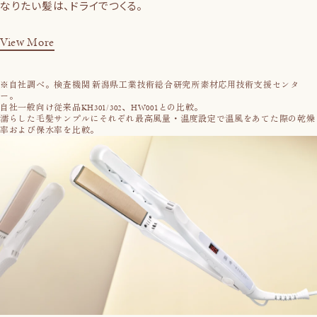
なりたい髪は、ドライでつくる。
View More
※自社調べ。検査機関 新潟県工業技術総合研究所素材応用技術支援センタ
ー。
自社一般向け従来品KH301/302、HW001との比較。
濡らした毛髪サンプルにそれぞれ最高風量・温度設定で温風をあてた際の乾燥
率および保水率を比較。