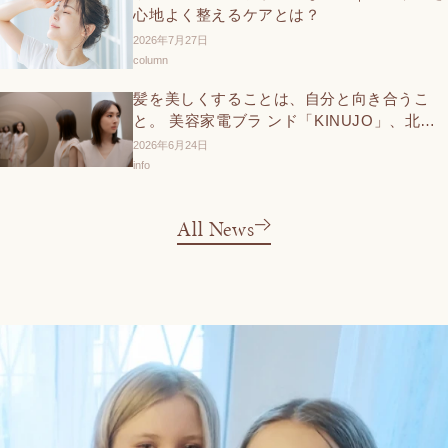
心地よく整えるケアとは？
2026年7月27日
column
髪を美しくすることは、自分と向き合うこ
と。 美容家電ブラ ンド「KINUJO」、北川
景子さん出演の新TVCMと交通広告を6 月27
2026年6月24日
日（土）より展開
info
All News