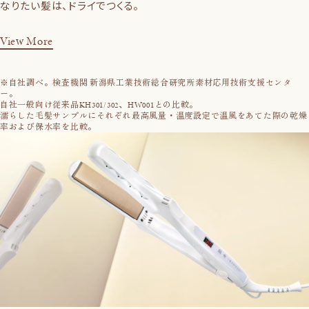
なりたい髪は、ドライでつくる。
View More
※自社調べ。検査機関 新潟県工業技術総合研究所素材応用技術支援センタ
ー。
自社一般向け従来品KH301/302、HW001との比較。
濡らした毛髪サンプルにそれぞれ最高風量・温度設定で温風をあてた際の乾燥
率および保水率を比較。