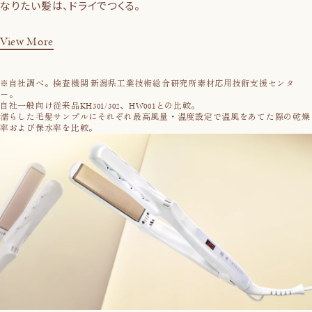
なりたい髪は、ドライでつくる。
View More
※自社調べ。検査機関 新潟県工業技術総合研究所素材応用技術支援センタ
ー。
自社一般向け従来品KH301/302、HW001との比較。
濡らした毛髪サンプルにそれぞれ最高風量・温度設定で温風をあてた際の乾燥
率および保水率を比較。