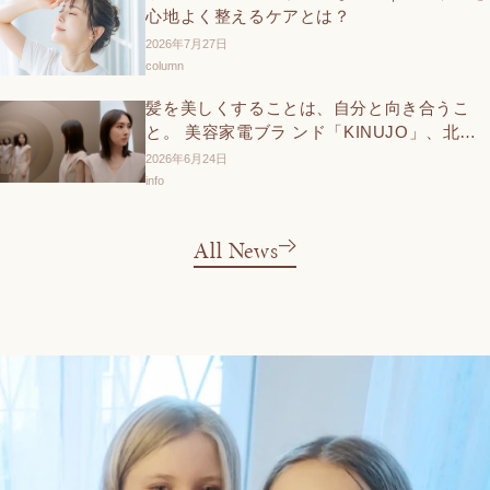
心地よく整えるケアとは？
2026年7月27日
column
髪を美しくすることは、自分と向き合うこ
と。 美容家電ブラ ンド「KINUJO」、北川
景子さん出演の新TVCMと交通広告を6 月27
2026年6月24日
日（土）より展開
info
All News