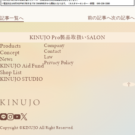
前の記事へ
次の記事へ
記事一覧へ
KINUJO Pro
SALON
製品取扱い
Products
Company
Contact
Concept
Law
News
Privacy Policy
KINUJO Aid Fund
Shop List
KINUJO STUDIO
Copyright ©KINUJO All Right Reserved.