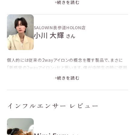
続きを読む
品ですぐ取れてしまう子でも朝巻いて夜までしっかりカール感が
残ってたので、取れやすい子にも安心してオススメできます。
2wayでこのクオリティ、すごく良かったです。
持ち運びも軽いの
SALOWIN表参道HOLON店
で荷物が多くなりがちな、女性には嬉しいポイントだと思います。
小川 大輝
さん
※当社から依頼し、頂いたコメントを編集して掲載しています。
個人的には従来の2wayアイロンの概念を覆す製品で、まさに
「新感覚の2wayアイロン」だと思います。僕が中学生の時に使用
していた2wayアイロンとは違い、ストレートもカールも"髪に優
続きを読む
しく" "使いやすい"印象です。
当時この商品があったら、絶対にこ
れを使いたかった。
そう思えるKINUJOの2wayアイロンを皆さん
にも使って欲しいと思います。
インフルエンサー レビュー
※当社から依頼し、頂いたコメントを編集して掲載しています。