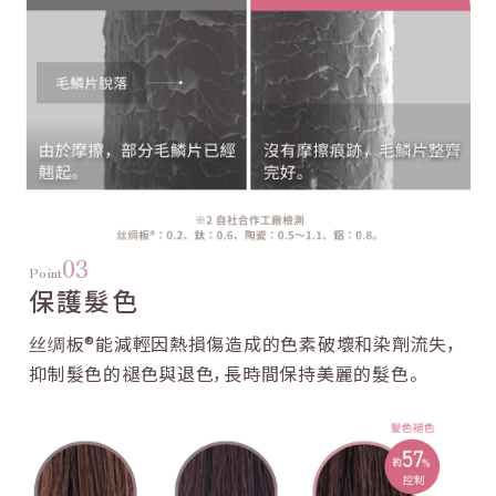
03
Point
保護髮色
丝绸板®能減輕因熱損傷造成的色素破壞和染劑流失，
抑制髮色的褪色與退色，
長時間保持美麗的髮色。