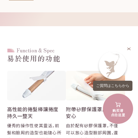
Function & Spec
易於使用的功能
ご質問はこちらから
高性能的捲髮棒讓捲度
附帶矽膠保護罩，使用更
购买请
点击这里
持久一整天
安心
優秀的操作性使其靈活，前
由於配有矽膠保護罩，不僅
髮和臉周的造型也能隨心所
可以放心造型臉部周圍，還