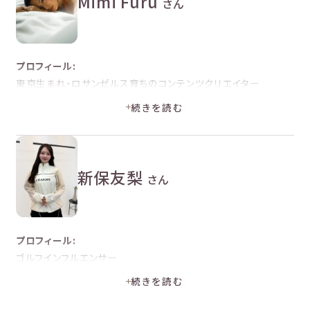
Mimi Furu
さん
プロフィール:
東京生まれ・ロサンゼルス育ちのコンテンツクリエイター
続きを読む
コメント:
いままでKINUJOの2wayアイロン26mmを愛用していましたが、
新しい32mmはカールがふんわりナチュラルに仕上がり、大人っ
ぽい雰囲気になるのが気に入りました！ストレートも一度でしっ
新保友梨
さん
かりまとまるので、簡単にヘアセットができます！26mmは可愛い
細めカール、32mmは抜け感のあるゆるカールと、気分に合わせ
て使い分けできるのが嬉しいです！
プロフィール:
※当社から依頼し、頂いたコメントを編集して掲載しています。
ゴルフインフルエンサー
ゴルフアパレルブランド「CHARME」
続きを読む
赤坂ゴルフシミュレーション運営