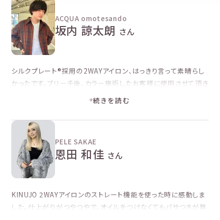
ACQUA omotesando
坂内 諒太朗
さん
シルクプレート®採用の2WAYアイロン、はっきり言って素晴らし
かったです。ブリーチ後、カラー施術したお客様に使用させて頂き
ましたが、退色が少なく感じ、さらに髪に艶感が出ていて感動し
続きを読む
ました！僕のお客様はウルフカットやレイヤーカットの方が多く、
ワンカールでスタイリングすることが多いので、
顔まわりはストレ
ート、後ろはカールというのを2wayアイロン１本で完結する点
PELE SAKAE
も、時短に繋がると感じました。
恩田 和佳
さん
※当社から依頼し、頂いたコメントを編集して掲載しています。
KINUJO 2WAYアイロンのストレート機能を使った時に感動しま
した。仕上がりがつやつやで、オイルをつけなくてもパサつきが無
いので、すごく良かったです。カールがつきやすくて、普段他社製