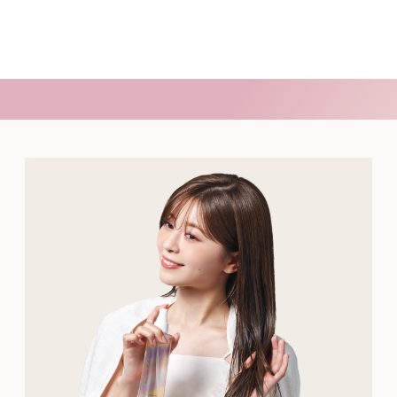
コメント:
これまで26mmサイズを愛用していましたが、今回新しく登場し
た32mmも気になって早速使ってみました。
カールの仕上がりがよりふんわり大きく、毛先まで自然な立体感
が出ます✨
26mmは細かいニュアンス作りや顔まわりのアレンジに便利です
が、32mmは全体をゆるっと巻きたい時やトレンド感あるスタイル
にぴったり☺️
どちらもシルクプレートのおかげでツヤ感のある仕上がりにな
り、毎日のスタイリングがさらに楽しみになりました！
※当社から依頼し、頂いたコメントを編集して掲載しています。