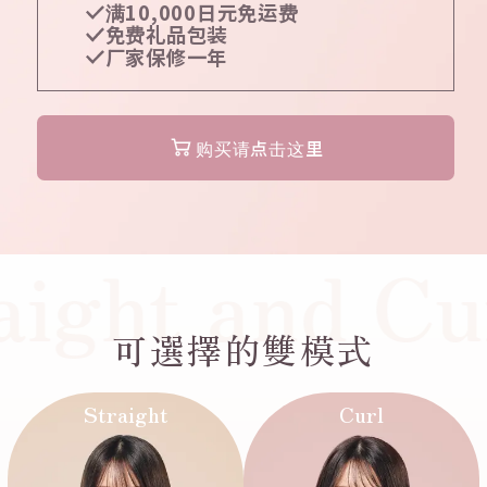
满10,000日元免运费
免费礼品包装
厂家保修一年
购买请点击这里
ight and Cur
可選擇的雙模式
Straight
Curl