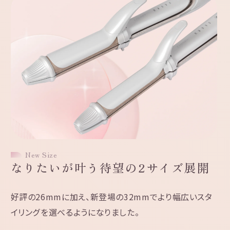
New Size
なりたいが叶う
待望の2サイズ展開
好評の26mmに加え、
新登場の32mmでより幅広いスタ
イリングを
選べるようになりました。