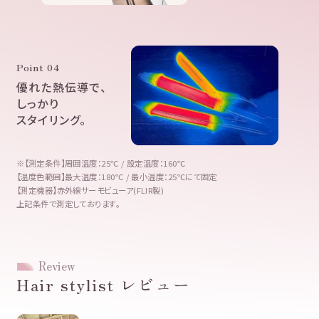
Point 04
優れた熱伝導で、
しっかり
スタイリング。
※【測定条件】周囲温度：25℃ / 設定温度：160℃
【温度色範囲】最大温度：180℃ / 最小温度：25℃にて固定
【測定機器】赤外線サーモビューア(FLIR製)
上記条件で測定しております。
Review
Hair stylist レビュー